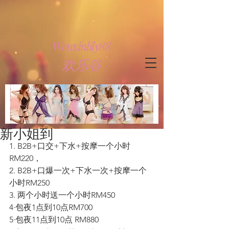
Wenxinlily88
欢
乐谷
新小姐到
1. B2B+口交+下水+按摩一个小时
RM220，
2. B2B+口爆一次+下水一次+按摩一个
小时RM250
3. 两个小时送一个小时RM450
4·包夜1点到10点RM700
5·包夜11点到10点 RM880