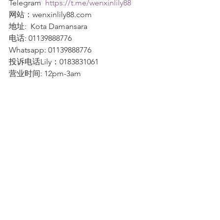
Telegram  
https://t.me/wenxinlily88
网站：wenxinlily88.com
地址:  Kota Damansara
电话: 01139888776
Whatsapp: 01139888776
投诉电话Lily：0183831061
营业时间: 12pm-3am