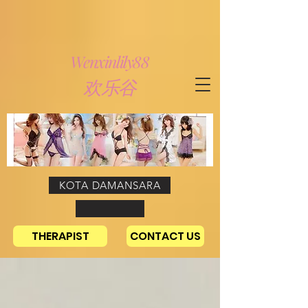
Wenxinlily88
欢
乐谷
KOTA DAMANSARA
THERAPIST
CONTACT US