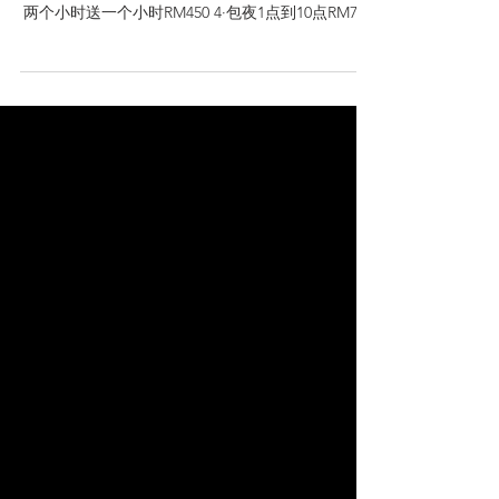
欢乐谷欢迎您2023/6/23
1. B2B+口交+下水+按摩一个小时RM220， 2.
B2B+口爆一次+下水一次+按摩一个小时RM250 3.
两个小时送一个小时RM450 4·包夜1点到10点RM700
5·包夜12点到10点 RM880 Telegram...