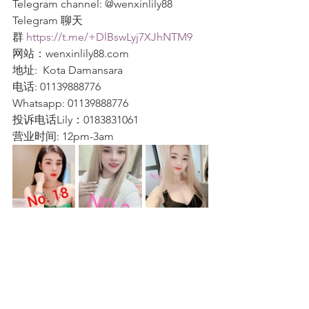
Telegram channel: @wenxinlily88
Telegram 聊天
群 
https://t.me/+DlBswLyj7XJhNTM9
网站：wenxinlily88.com
地址:  Kota Damansara
电话: 01139888776
Whatsapp: 01139888776
投诉电话Lily：0183831061
营业时间: 12pm-3am