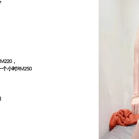
E
M220，
一个小时RM250
8