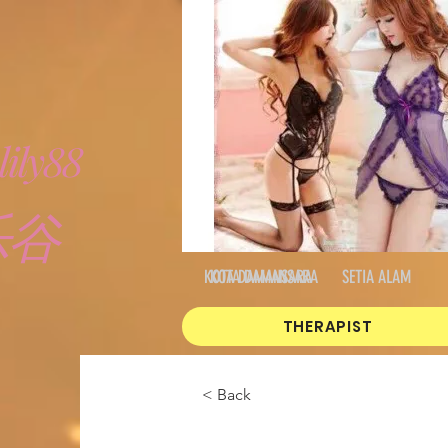
ily88
乐谷
KOTA DAMANSARA
KOTA DAMANSARA
SETIA ALAM
THERAPIST
< Back