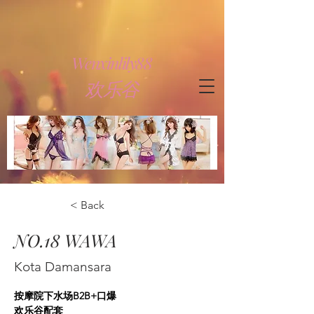
Wenxinlily88
欢
乐谷
< Back
NO.18 WAWA
Kota Damansara
按摩院下水场B2B+口爆
欢乐谷配套