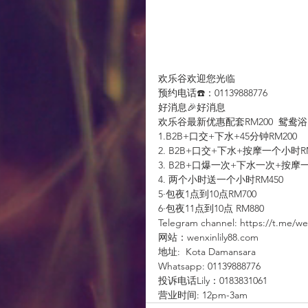
欢乐谷欢迎您光临
预约电话☎️：01139888776
好消息🎉好消息
欢乐谷最新优惠配套RM200  鸳鸯
1.B2B+口交+下水+45分钟RM200
2. B2B+口交+下水+按摩一个小时R
3. B2B+口爆一次+下水一次+按摩一
4. 两个小时送一个小时RM450
5·包夜1点到10点RM700
6·包夜11点到10点 RM880
Telegram channel: https://t.me/wen
网站：wenxinlily88.com
地址:  Kota Damansara
Whatsapp: 01139888776
投诉电话Lily：0183831061
营业时间: 12pm-3am