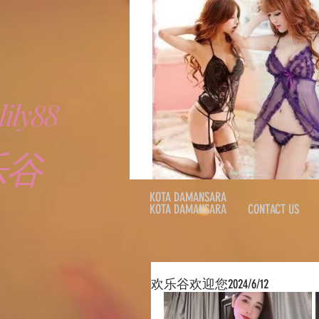
ily88
乐谷
KOTA DAMANSARA
KOTA DAMANSARA
CONTACT US
欢乐谷欢迎您2024/6/12